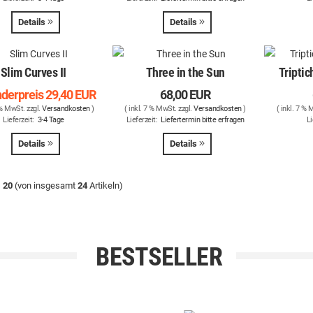
Details
Details
Slim Curves II
Three in the Sun
Tripti
derpreis
29,40 EUR
68,00 EUR
 % MwSt. zzgl.
Versandkosten
)
( inkl. 7 % MwSt. zzgl.
Versandkosten
)
( inkl. 7 % 
Lieferzeit:
3-4 Tage
Lieferzeit:
Liefertermin bitte erfragen
Li
Details
Details
s
20
(von insgesamt
24
Artikeln)
BESTSELLER