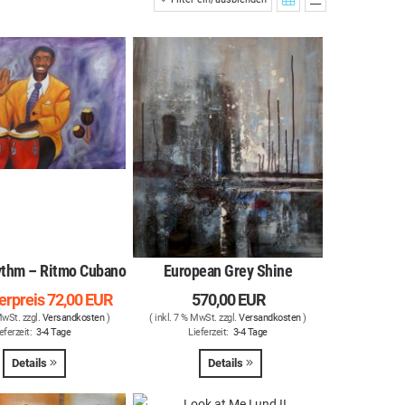
thm – Ritmo Cubano
European Grey Shine
erpreis
72,00 EUR
570,00 EUR
MwSt. zzgl.
Versandkosten
)
( inkl. 7 % MwSt. zzgl.
Versandkosten
)
eferzeit:
3-4 Tage
Lieferzeit:
3-4 Tage
Details
Details