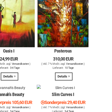
Oasis I
Posterous
24,99 EUR
310,00 EUR
MwSt. zzgl.
Versandkosten
)
( inkl. 7 % MwSt. zzgl.
Versandkosten
)
eferzeit:
3-4 Tage
Lieferzeit:
10 Tage
Details
Details
annah's Beauty
Slim Curves I
rpreis
105,60 EUR
Sonderpreis
29,40 EUR
MwSt. zzgl.
Versandkosten
)
( inkl. 7 % MwSt. zzgl.
Versandkosten
)
eferzeit:
3-4 Tage
Lieferzeit:
3-4 Tage