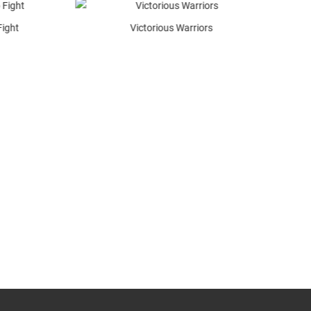
Victorious Warriors
Grace