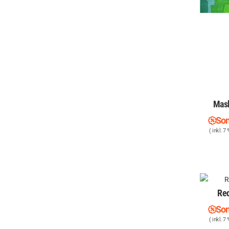
Mask
Son
( inkl. 7
Red
Son
( inkl. 7