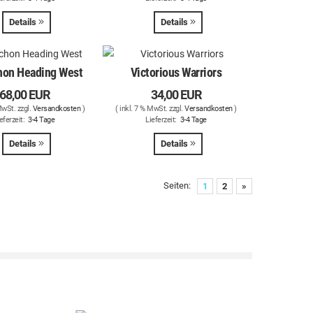
Details
Details
chon Heading West
Victorious Warriors
68,00 EUR
34,00 EUR
MwSt. zzgl.
Versandkosten
)
( inkl. 7 % MwSt. zzgl.
Versandkosten
)
eferzeit:
3-4 Tage
Lieferzeit:
3-4 Tage
Details
Details
Seiten:
1
2
»