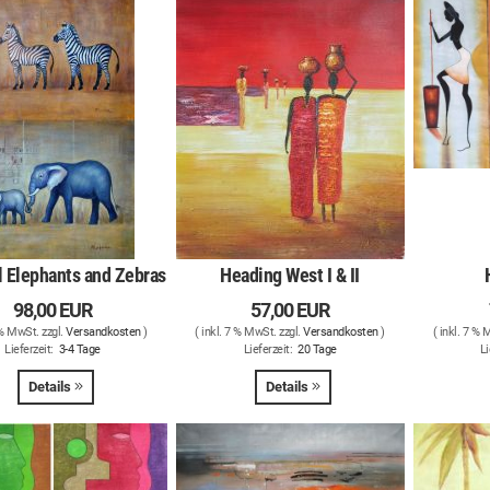
l Elephants and Zebras
Heading West I & II
98,00 EUR
57,00 EUR
 % MwSt. zzgl.
Versandkosten
)
( inkl. 7 % MwSt. zzgl.
Versandkosten
)
( inkl. 7 % 
Lieferzeit:
3-4 Tage
Lieferzeit:
20 Tage
Li
Details
Details