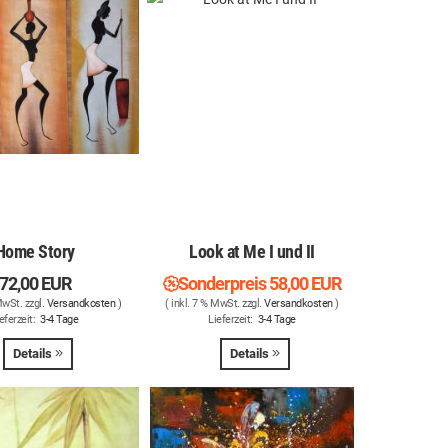
Home Story
Look at Me I und II
72,00 EUR
Sonderpreis
58,00 EUR
MwSt. zzgl.
Versandkosten
)
( inkl. 7 % MwSt. zzgl.
Versandkosten
)
eferzeit:
3-4 Tage
Lieferzeit:
3-4 Tage
Details
Details