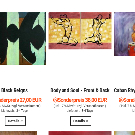
Black Reigns
Body and Soul - Front & Back
Cuban Rhy
derpreis
27,00 EUR
Sonderpreis
38,00 EUR
Sond
 % MwSt. zzgl.
Versandkosten
)
( inkl. 7 % MwSt. zzgl.
Versandkosten
)
( inkl. 7 % 
Lieferzeit:
3-4 Tage
Lieferzeit:
3-4 Tage
Li
Details
Details