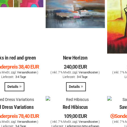
s in red and green
New Horizon
derpreis
38,40 EUR
240,00 EUR
 % MwSt. zzgl.
Versandkosten
)
( inkl. 7 % MwSt. zzgl.
Versandkosten
)
( inkl. 7 % 
Lieferzeit:
3-4 Tage
Lieferzeit:
3-4 Tage
Li
Details
Details
 Dress Variations
Red Hibiscus
Sav
derpreis
78,40 EUR
109,00 EUR
Sonde
 % MwSt. zzgl.
Versandkosten
)
( inkl. 7 % MwSt. zzgl.
Versandkosten
)
( inkl. 7 % 
Lieferzeit:
3-4 Tage
Lieferzeit:
Liefertermin bitte erfragen
Li