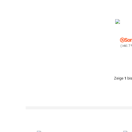
Son
( inkl. 7
Zeige
1
bi