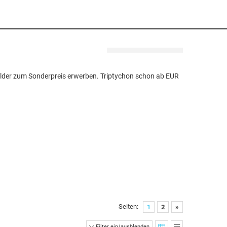
lder zum Sonderpreis erwerben. Triptychon schon ab EUR
Seiten:
1
2
»
Filter ein/ausblenden