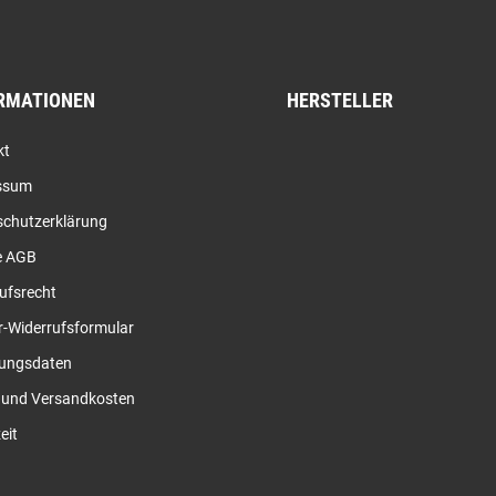
RMATIONEN
HERSTELLER
kt
ssum
schutzerklärung
e AGB
ufsrecht
-Widerrufsformular
ungsdaten
- und Versandkosten
eit