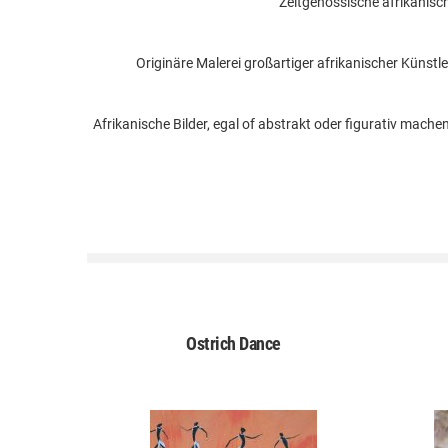
Zeitgenössische afrikanische
Originäre Malerei großartiger afrikanischer Künstle
Afrikanische Bilder, egal of abstrakt oder figurativ mach
I
Ostrich Dance