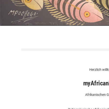
Herzlich wi
myAfricanP
Afrikanischen G