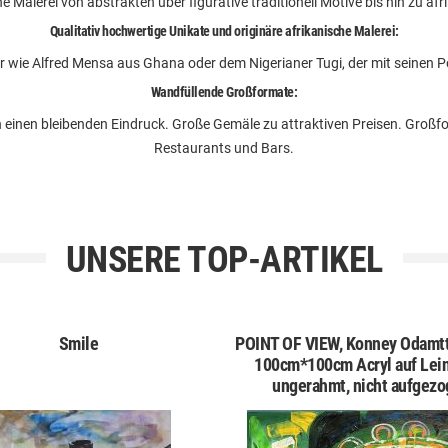
 Malerei von abstrakten über figurative traditionell Motive bis hin zu afri
Qualitativ hochwertige Unikate und originäre afrikanische Malerei:
r wie Alfred
Mensa
aus
Ghana
oder dem Nigerianer
Tugi, der mit seinen P
Wandfüllende Großformate:
en einen bleibenden Eindruck. Große Gemäle zu attraktiven Preisen. Groß
Restaurants und Bars.
UNSERE TOP-ARTIKEL
Smile
POINT OF VIEW, Konney Odamtt
100cm*100cm Acryl auf Lei
ungerahmt, nicht aufgez