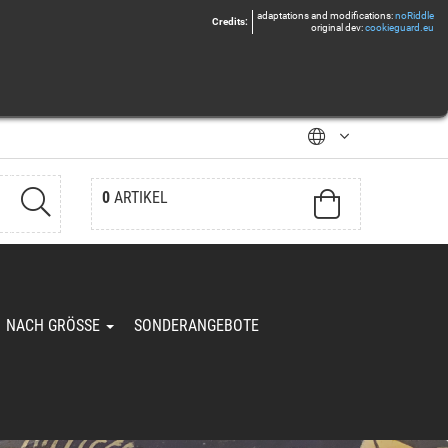
adaptations and modifications:
noRiddle
Credits:
original dev:
cookieguard.eu
0
ARTIKEL
Ihr Warenkorb ist leer.
NACH GRÖSSE
SONDERANGEBOTE