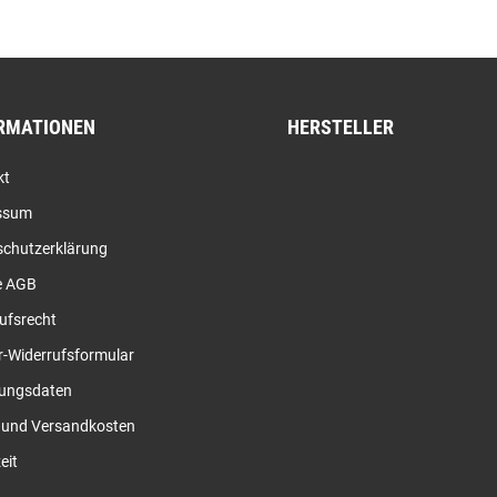
RMATIONEN
HERSTELLER
kt
ssum
schutzerklärung
e AGB
ufsrecht
-Widerrufsformular
ungsdaten
- und Versandkosten
eit