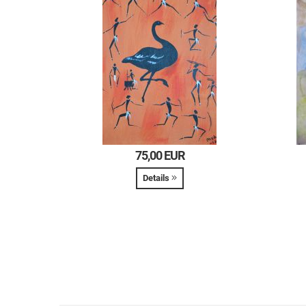
UR
75,00 EUR
Details