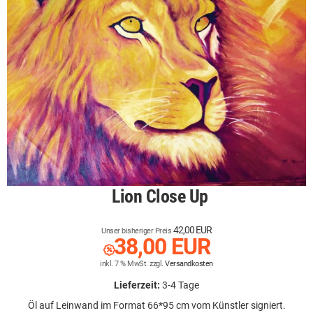
ZEITGENÖSSISCHE KUNST
AKT
GOLF
NACH GRÖSSE
SONDERANGEBOTE
VERKAUFT
Lion Close Up
42,00 EUR
Unser bisheriger Preis
38,00 EUR
inkl. 7 % MwSt. zzgl.
Versandkosten
Lieferzeit:
3-4 Tage
Öl auf Leinwand im Format 66*95 cm vom Künstler signiert.