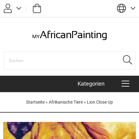
Passwort vergessen?
Anmelden
Registrieren
Kategorien
KÜNSTLER
Startseite
»
Afrikanische Tiere
»
Lion Close Up
AFRIKANISCHE TIERE
HAITIANISCHE BILDER
POP ART