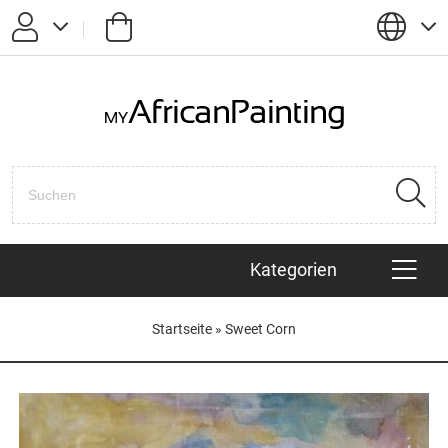
Passwort vergessen?
Anmelden
Registrieren
Kategorien
KÜNSTLER
Startseite
»
Sweet Corn
AFRIKANISCHE TIERE
HAITIANISCHE BILDER
POP ART