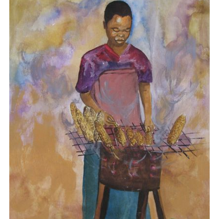
ZEITGENÖSSISCHE KUNST
AKT
GOLF
NACH GRÖSSE
SONDERANGEBOTE
VERKAUFT