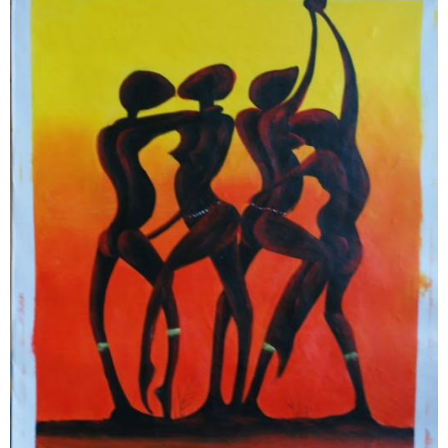
ZEITGENÖSSISCHE KUNST
AKT
GOLF
NACH GRÖSSE
SONDERANGEBOTE
VERKAUFT