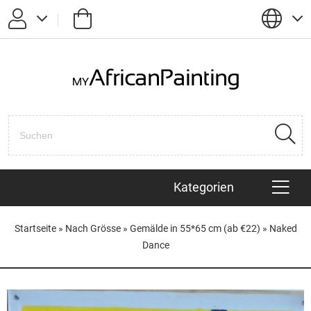
Passwort vergessen?
Anmelden
Registrieren
Kategorien
KÜNSTLER
Startseite
»
Nach Grösse
»
Gemälde in 55*65 cm (ab €22)
»
Naked
Dance
AFRIKANISCHE TIERE
HAITIANISCHE BILDER
POP ART