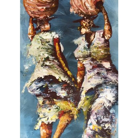
ZEITGENÖSSISCHE KUNST
AKT
GOLF
NACH GRÖSSE
SONDERANGEBOTE
VERKAUFT