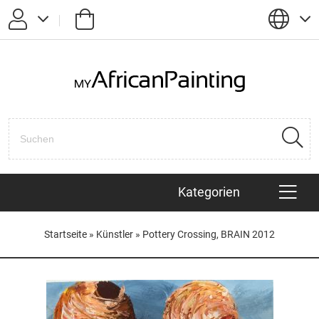
Passwort vergessen?
Anmelden
Registrieren
Kategorien
KÜNSTLER
Startseite
»
Künstler
»
Pottery Crossing, BRAIN 2012
AFRIKANISCHE TIERE
HAITIANISCHE BILDER
POP ART