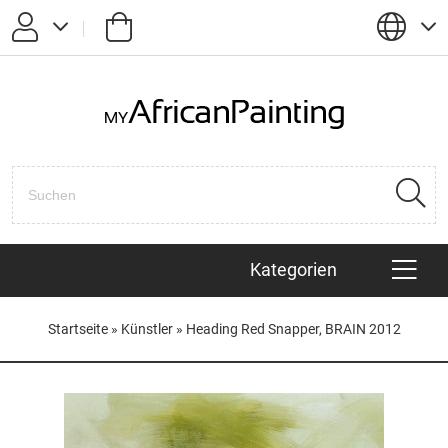
Passwort vergessen?
Anmelden
Registrieren
Kategorien
KÜNSTLER
Startseite
»
Künstler
»
Heading Red Snapper, BRAIN 2012
AFRIKANISCHE TIERE
HAITIANISCHE BILDER
POP ART