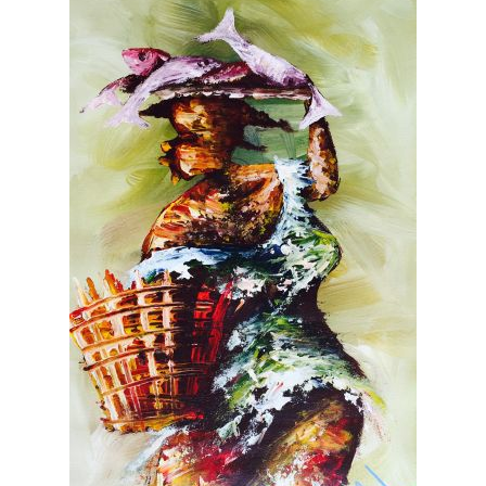
ZEITGENÖSSISCHE KUNST
AKT
GOLF
NACH GRÖSSE
SONDERANGEBOTE
VERKAUFT